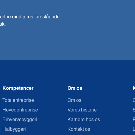
 hjælpe med jeres forestående
ak.
Kompetencer
Om os
K
Totalentreprise
Om os
G
Hovedentreprise
Vores historie
S
Erhvervsbyggeri
Karriere hos os
P
Halbyggeri
Kontakt os
L