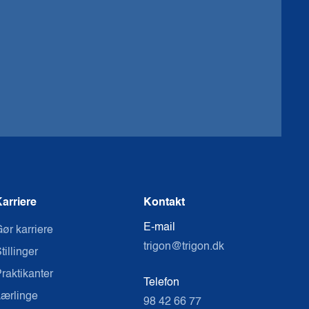
arriere
Kontakt
E-mail
ør karriere
trigon@trigon.dk
tillinger
raktikanter
Telefon
ærlinge
98 42 66 77