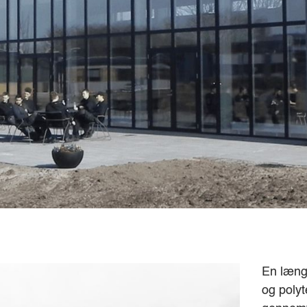
Projektår
2015
Type
Nybyggeri
Arkitekter
Kjær & Richter
En læng
og poly