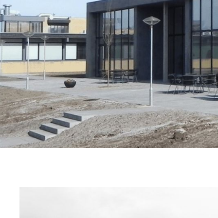
Frederikshavn
MARTEC
Hånbækvej