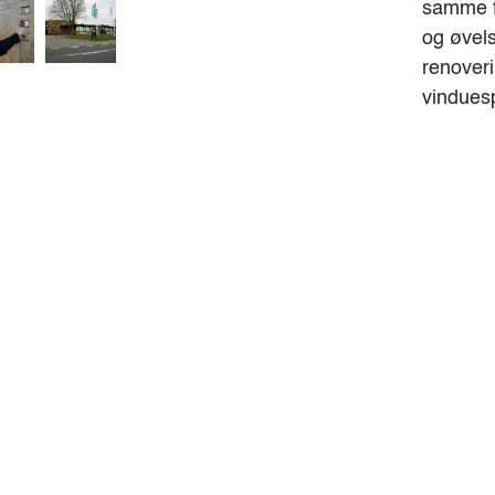
samme fo
og øvels
renoveri
vinduesp