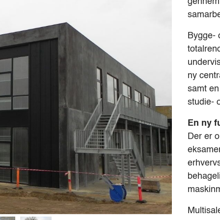
gennemfø
samarbe
Bygge- 
totalren
undervis
ny centr
samt en 
studie- 
En ny f
Der er o
eksamen
erhvervs
behageli
maskinm
Multisal