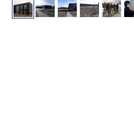
KONTAKTPERSON
Tobias Melander
Adminstrerende direktør
24 26 66 77
tme@trigon.dk