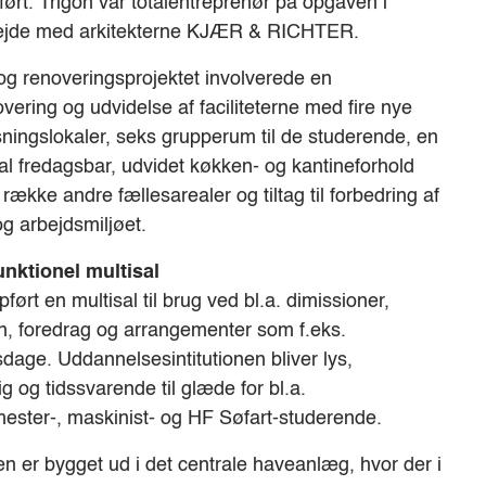
rt. Trigon var totalentreprenør på opgaven i
jde med arkitekterne KJÆR & RICHTER.
og renoveringsprojektet involverede en
overing og udvidelse af faciliteterne med fire nye
ningslokaler, seks grupperum til de studerende, en
al fredagsbar, udvidet køkken- og kantineforhold
række andre fællesarealer og tiltag til forbedring af
og arbejdsmiljøet.
unktionel multisal
pført en multisal til brug ved bl.a. dimissioner,
, foredrag og arrangementer som f.eks.
dage. Uddannelsesintitutionen bliver lys,
g og tidssvarende til glæde for bl.a.
ester-, maskinist- og HF Søfart-studerende.
en er bygget ud i det centrale haveanlæg, hvor der i