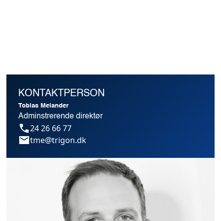
KONTAKTPERSON
Tobias Melander
Adminstrerende direktør
24 26 66 77
tme@trigon.dk