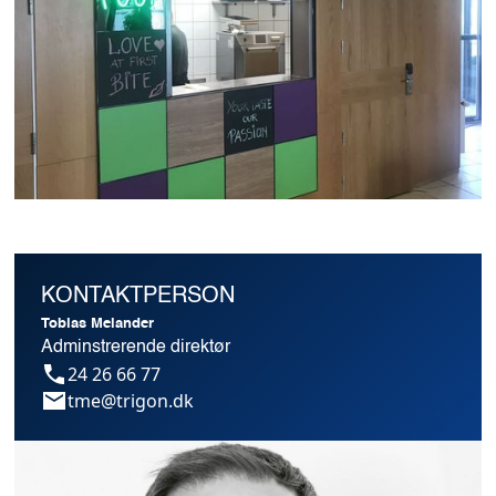
KONTAKTPERSON
Tobias Melander
Adminstrerende direktør
24 26 66 77
tme@trigon.dk