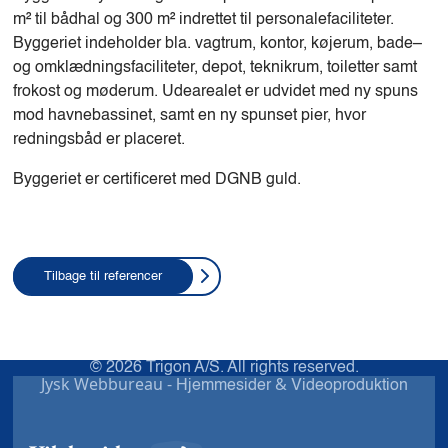
m² til bådhal og 300 m² indrettet til personalefaciliteter.
Byggeriet indeholder bla. vagtrum, kontor, køjerum, bade–
og omklædningsfaciliteter, depot, teknikrum, toiletter samt
frokost og møderum. Udearealet er udvidet med ny spuns
mod havnebassinet, samt en ny spunset pier, hvor
redningsbåd er placeret.
Byggeriet er certificeret med DGNB guld.
Tilbage til referencer
© 2026 Trigon A/S. All rights reserved.
Jysk Webbureau -
&
Hjemmesider
Videoproduktion