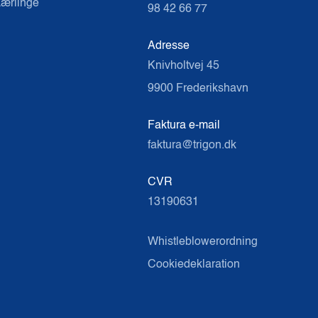
ærlinge
98 42 66 77
Adresse
Knivholtvej 45
9900 Frederikshavn
Faktura e-mail
faktura@trigon.dk
CVR
13190631
Whistleblowerordning
Cookiedeklaration