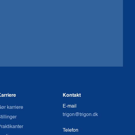
arriere
Kontakt
E-mail
ør karriere
trigon@trigon.dk
tillinger
raktikanter
Telefon