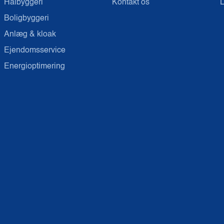
Halbyggeri
Kontakt os
L
Boligbyggeri
Anlæg & kloak
Ejendomsservice
Energioptimering