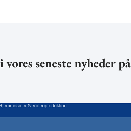
i vores seneste nyheder p
&
Hjemmesider
Videoproduktion