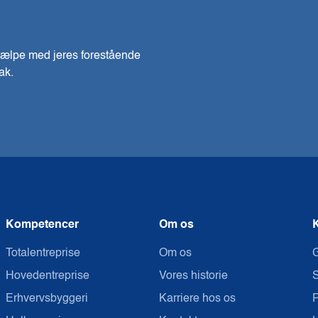
 hjælpe med jeres forestående
ak.
Kompetencer
Om os
K
Totalentreprise
Om os
G
Hovedentreprise
Vores historie
S
Erhvervsbyggeri
Karriere hos os
P